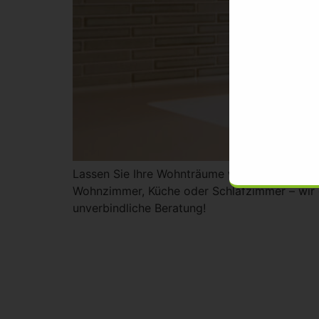
Lassen Sie Ihre Wohnträume wahr werden! Wir 
Wohnzimmer, Küche oder Schlafzimmer – wir g
unverbindliche Beratung!