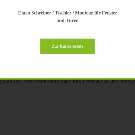
Einen Schreiner / Tischler / Monteur für Fenster
und Türen
Zur Karriereseite
bieten Ihnen individuelle Möbel- und Raumgestaltung im Be
estalten Ihren Wohnraum nach Ihren Wünschen und Vorstell