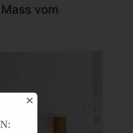
 Mass vom
N: