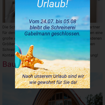
Urlaub!
Vom 24.07. bis 05.08
bleibt die Schreinerei
Die Schreinerei Gabelmann ist Ihr zuverlässiger Partner
für den Einbau und Austausch von Türen. Wir bieten eine
Gabelmann geschlossen.
große Auswahl an hochwertigen Türen in verschiedenen
Größen, Materialien und Designs. Unsere erfahrenen
Schreiner sorgen für eine fachgerechte Montage.
Kontaktieren Sie uns für eine unverbindliche Beratung!
Bauen und Renovieren
Nach unserem Urlaub sind wir
wie gewohnt für Sie da!