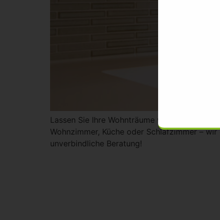
Lassen Sie Ihre Wohnträume wahr werden! Wir 
Wohnzimmer, Küche oder Schlafzimmer – wir g
unverbindliche Beratung!