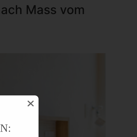
nach Mass vom
N: