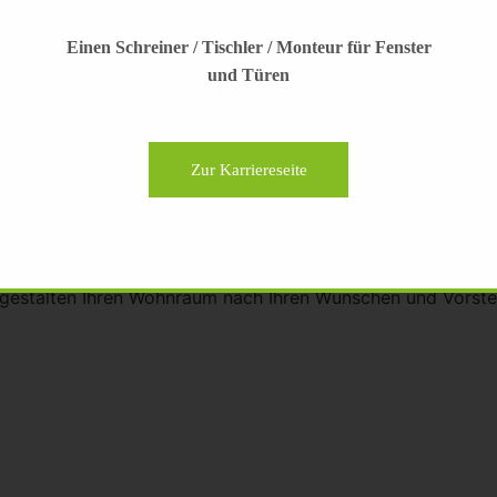
Einen Schreiner / Tischler / Monteur für Fenster
und Türen
Zur Karriereseite
bieten Ihnen individuelle Möbel- und Raumgestaltung im Be
estalten Ihren Wohnraum nach Ihren Wünschen und Vorstell