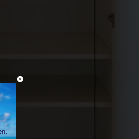
!
en.