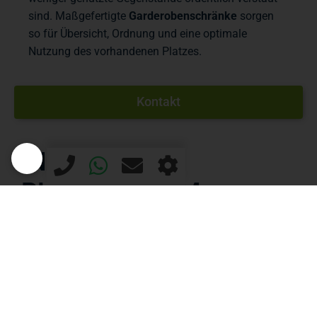
sind. Maßgefertigte
Garderobenschränke
sorgen
so für Übersicht, Ordnung und eine optimale
Nutzung des vorhandenen Platzes.
Kontakt
INDIVIDUELLE
PLANUNG VOM
SCHREINER –
GARDEROBENMÖBEL
FÜR JEDEN RAUM
Jeder Flur stellt andere Anforderungen an Möbel