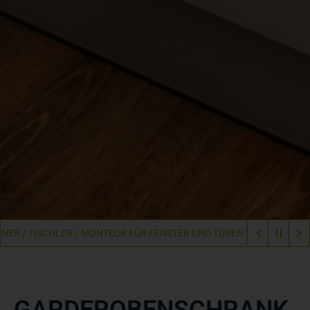
 TISCHLER / MONTEUR FÜR FENSTER UND TÜREN
WIR WACHSEN – W
GARDEROBENSCHRANK