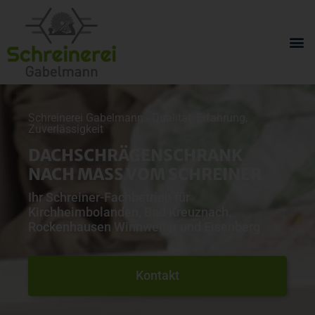
Schreinerei Gabelmann - Qualität, Erfahrung,
Zuverlässigkeit
DACHSCHRÄGENSCHRANK
NACH MASS VOM SCHREINER
Ihr Schreiner-Fachbetrieb für
Kirchheimbolanden, Bad Kreuznach,
Rockenhausen Winnweiler und Eisenberg
Kontakt