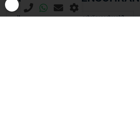
Was ist ein geschrägter Dachschrägenschrank?
Ein geschrägter Dachschrägenschrank ist ein
Schrank, der exakt an die Dachschräge angepasst
und nach Maß gefertigt wird.
Ist ein geschrägter Einbauschrank besser als ein
fertiger Schrank?
Eignet sich ein Dachschrägenschrank als
Kleiderschrank?
Wie viel Stauraum lässt sich unter einer Schräge
gewinnen?
Werden Dachneigung und Raumhöhe
berücksichtigt?
Können geschrägte Schränke individuell
ausgestattet werden?