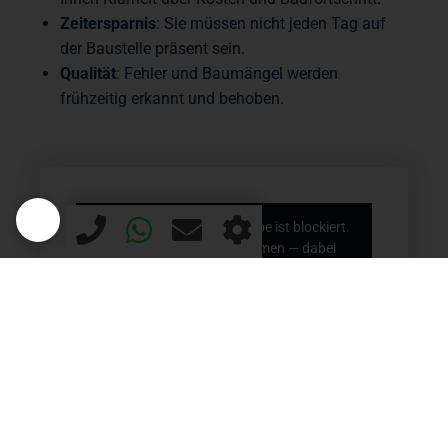
Zeitersparnis
: Sie müssen nicht jeden Tag auf
der Baustelle präsent sein.
Qualität
: Fehler und Baumängel werden
frühzeitig erkannt und behoben.
Externer Inhalt von YouTube ist blockiert.
Zum Laden bitte zustimmen — dabei
können Daten an YouTube übertragen
werden.
Inhalt laden
JETZT ANFRAGE