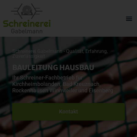
Schreinerei Gabelmann - Qualität, Erfahrung,
Zuverlässigkeit
BAULEITUNG HAUSBAU
Ihr Schreiner-Fachbetrieb für
Kirchheimbolanden, Bad Kreuznach,
Rockenhausen Winnweiler und Eisenberg
Kontakt