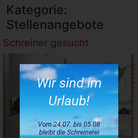
Kategorie:
Zum
Inhalt
Stellenangebote
springen
Schreiner gesucht
Wir sind im
Urlaub!
Vom 24.07. bis 05.08
bleibt die Schreinerei