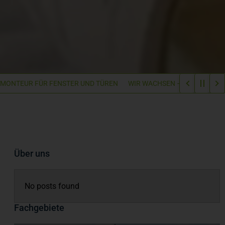
EUR FÜR FENSTER UND TÜREN
WIR WACHSEN – WIR SUCHEN: EINEN
Über uns
No posts found
Fachgebiete