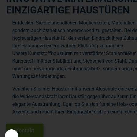
EINZIGARTIGE HAUSTÜREN
Entdecken Sie die unendlichen Möglichkeiten, Materialien 
sondern auch ästhetisch ansprechend zu gestalten. Bei de
hochwertigen Haustür für den ersten Eindruck Ihres Zuha
Ihre Haustür zu einem wahren Blickfang zu machen.
Unsere Kunststoffhaustüren mit verstärkter Stahlarmierung
Kunststoff mit der Stabilität und Sicherheit von Stahl. D
nicht nur hervorragenden Einbruchschutz, sondern auch 
Wartungsanforderungen.
Verleihen Sie Ihrer Haustür mit unserer Aluschale eine einz
die Widerstandskraft Ihrer Haustür gegenüber äußeren Ein
elegante Ausstrahlung. Egal, ob Sie sich für eine Holz- ode
Akzente und macht Ihren Eingangsbereich zu einem echten
Kontakt