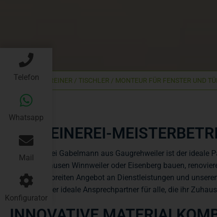
Telefon
NEN SCHREINER / TISCHLER / MONTEUR FÜR FENSTER UND TÜREN
Karriere
Whatsapp
SCHREINEREI-MEISTERBET
Schreinerei Gabelmann aus Gaugrehweiler ist der ideale Pa
Mail
Rockenhausen Winnweiler oder Eisenberg bauen, renovier
unserem breiten Angebot an Dienstleistungen und unser
sind wir der ideale Ansprechpartner für alle, die ihr Zuha
Konfigurator
INNOVATIVE MATERIALKOMB