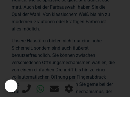
matt. Auch bei der Farbauswahl haben Sie die
Qual der Wahl: Von klassischem Weiß bis hin zu
modernen Grautönen oder kräftigen Farben ist
alles möglich.
Unsere Haustüren bieten nicht nur eine hohe
Sicherheit, sondern sind auch äußerst
benutzerfreundlich. Sie können zwischen
verschiedenen Öffnungsmechanismen wählen, die
von einem einfachen Drehgriff bis hin zu einer
vollautomatischen Öffnung per Fingerabdruck
reichen. Unsere Experten beraten Sie gerne bei der
Wahl des passenden Öffnungsmechanismus, der
am besten zu Ihren Bedürfnissen und
Anforderungen passt.
Vertrauen Sie auf die langjährige Erfahrung und
das Know-how der Schreinerei Gabelmann im