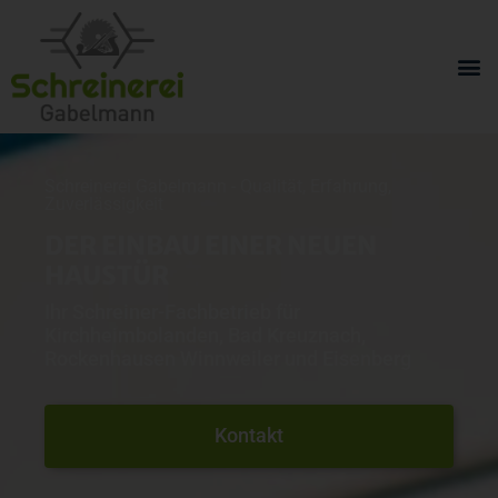
Schreinerei Gabelmann - Qualität, Erfahrung,
Zuverlässigkeit
DER EINBAU EINER NEUEN
HAUSTÜR
Ihr Schreiner-Fachbetrieb für
Kirchheimbolanden, Bad Kreuznach,
Rockenhausen Winnweiler und Eisenberg
Kontakt